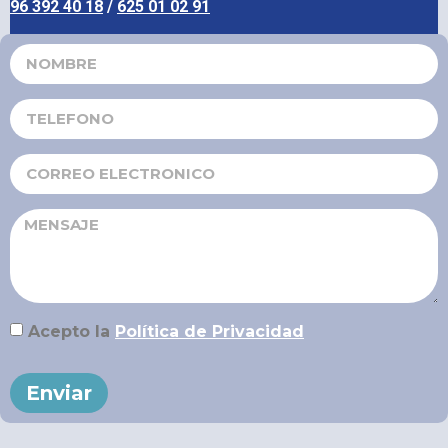
96 392 40 18
/
625 01 02 91
Acepto la
Política de Privacidad
Enviar