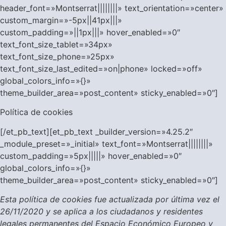
header_font=»Montserrat||||||||» text_orientation=»center»
custom_margin=»-5px||41px|||»
custom_padding=»||1px|||» hover_enabled=»0″
text_font_size_tablet=»34px»
text_font_size_phone=»25px»
text_font_size_last_edited=»on|phone» locked=»off»
global_colors_info=»{}»
theme_builder_area=»post_content» sticky_enabled=»0″]
Política de cookies
[/et_pb_text][et_pb_text _builder_version=»4.25.2″
_module_preset=»_initial» text_font=»Montserrat||||||||»
custom_padding=»5px|||||» hover_enabled=»0″
global_colors_info=»{}»
theme_builder_area=»post_content» sticky_enabled=»0″]
Esta política de cookies fue actualizada por última vez el
26/11/2020 y se aplica a los ciudadanos y residentes
legales permanentes del Espacio Económico Europeo y