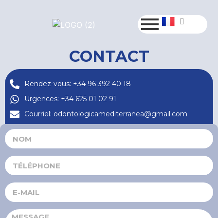
CONTACT
Rendez-vous: +34 96 392 40 18
Urgences: +34 625 01 02 91
Courriel: odontologicamediterranea@gmail.com